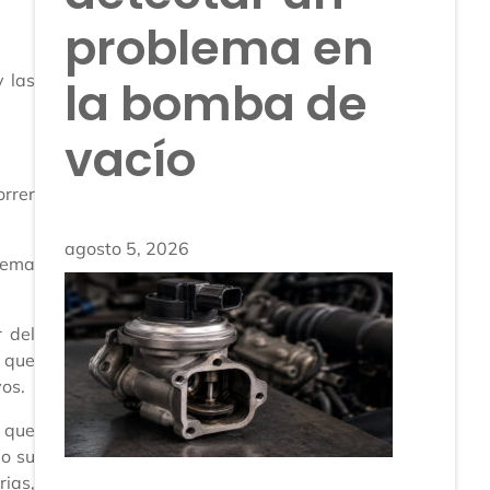
problema en
y las
la bomba de
vacío
orrer
agosto 5, 2026
trema
 del
n que
vos.
e que
o su
rias,