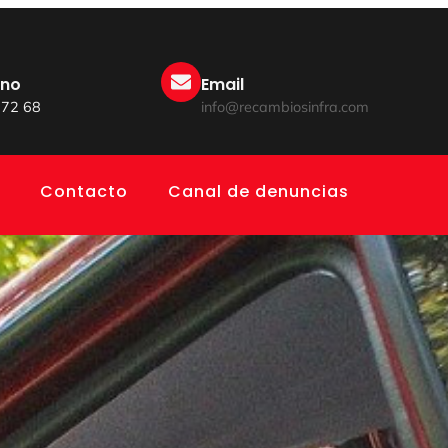
ono
Email
 72 68
info@recambiosinfra.com
Contacto
Canal de denuncias