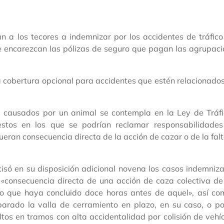
an a los tecores a indemnizar por los accidentes de tráfic
se encarezcan las pólizas de seguro que pagan las agrupac
a cobertura opcional para accidentes que estén relacionado
ros causados por un animal se contempla en la Ley de Tráf
stos en los que se podrían reclamar responsabilidades
fueran consecuencia directa de la acción de cazar o de la fal
isó en su disposición adicional novena los casos indemniz
n «consecuencia directa de una acción de caza colectiva d
o que haya concluido doce horas antes de aquel», así co
arado la valla de cerramiento en plazo, en su caso, o po
ltos en tramos con alta accidentalidad por colisión de vehí