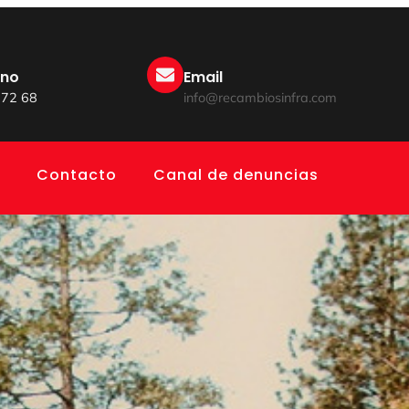
ono
Email
 72 68
info@recambiosinfra.com
Contacto
Canal de denuncias