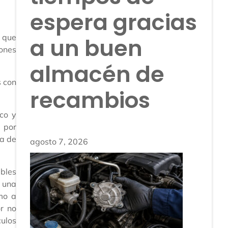
espera gracias
o que
a un buen
iones
almacén de
s con
recambios
ico y
 por
ta de
agosto 7, 2026
ables
e una
mo a
r no
culos