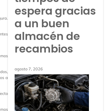
espera gracias
gura.
a un buen
almacén de
antes
recambios
samos
agosto 7, 2026
ndos,
mos a
fecto
amos