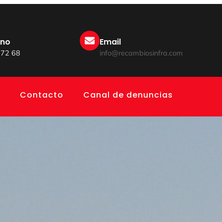
ono
Email
 72 68
info@recambiosinfra.com
Contacto
Canal de denuncias