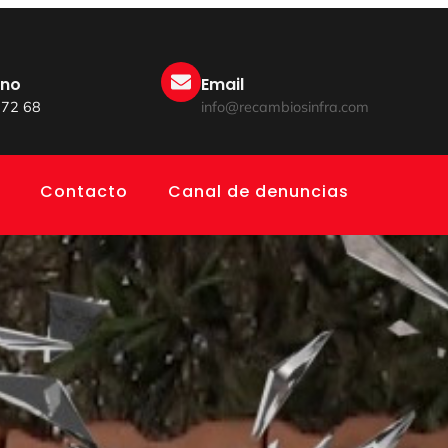
ono
Email
 72 68
info@recambiosinfra.com
Contacto
Canal de denuncias