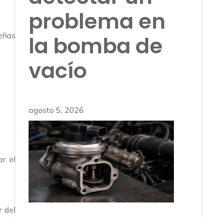
problema en
eñas
la bomba de
vacío
agosto 5, 2026
ar el
r del