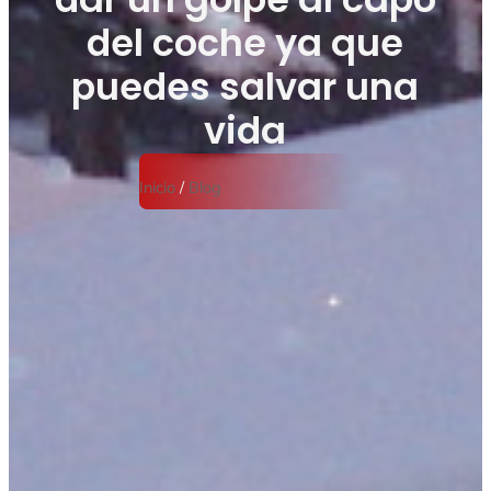
del coche ya que
puedes salvar una
vida
Inicio
/
Blog