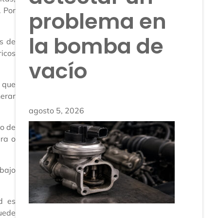
. Por
problema en
la bomba de
os de
icos
vacío
 que
nerar
agosto 5, 2026
to de
ura o
 bajo
d es
puede