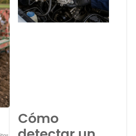
Cómo
detectar un
itas,