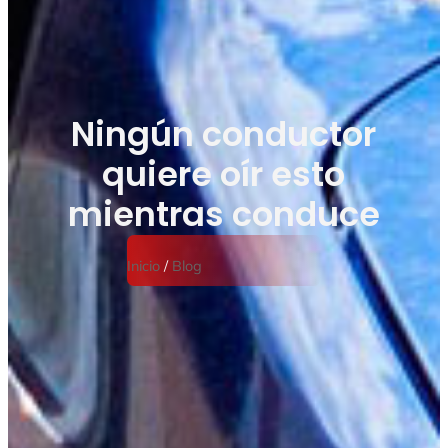
Ningún conductor
quiere oír esto
mientras conduce
Inicio
/
Blog