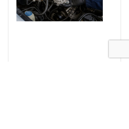
Cómo detectar un
problema en la
bomba de vacío
agosto 5, 2026