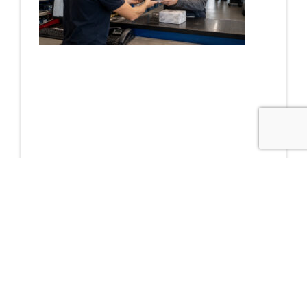
Cómo reducir tiempos
de espera gracias a
un buen almacén de
recambios