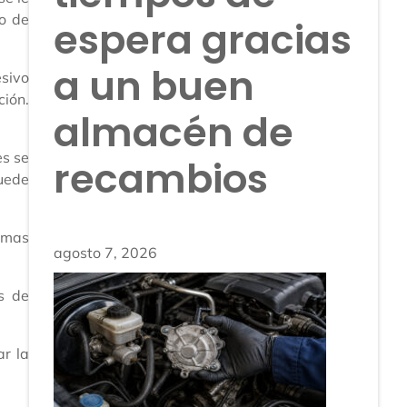
ro de
espera gracias
a un buen
esivo
ión.
almacén de
es se
recambios
puede
temas
agosto 7, 2026
s de
ar la