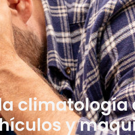
la climatología 
hículos y maqu