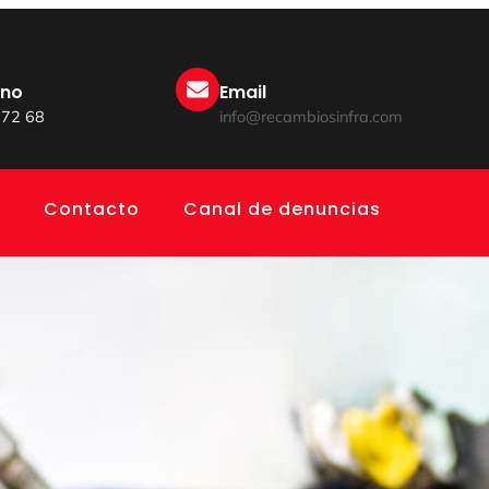
ono
Email
 72 68
info@recambiosinfra.com
Contacto
Canal de denuncias