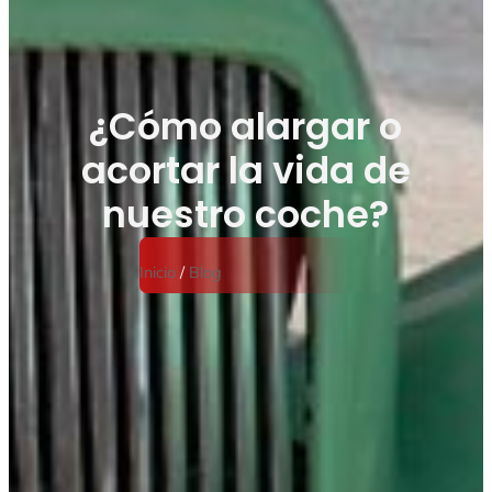
¿Cómo alargar o
acortar la vida de
nuestro coche?
Inicio
/
Blog