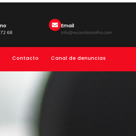
ono
Email
 72 68
info@recambiosinfra.com
Contacto
Canal de denuncias