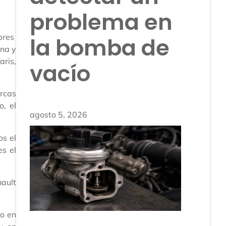
problema en
mbres
la bomba de
ina y
ris,
vacío
rcas
o, el
agosto 5, 2026
os el
es el
nault
to en