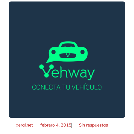
xeral.net
febrero 4, 2015
Sin respuestas