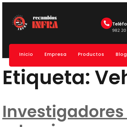
Teléf
982 20
Inicio
Empresa
Productos
Blog
Etiqueta:
Veh
Investigadores