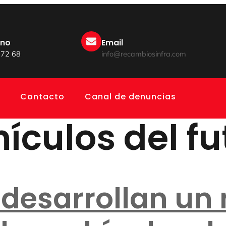
ono
Email
 72 68
info@recambiosinfra.com
Contacto
Canal de denuncias
ículos del fu
 desarrollan un