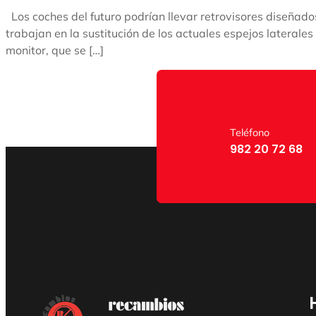
Los coches del futuro podrían llevar retrovisores diseñados
trabajan en la sustitución de los actuales espejos laterale
monitor, que se […]
Teléfono
982 20 72 68