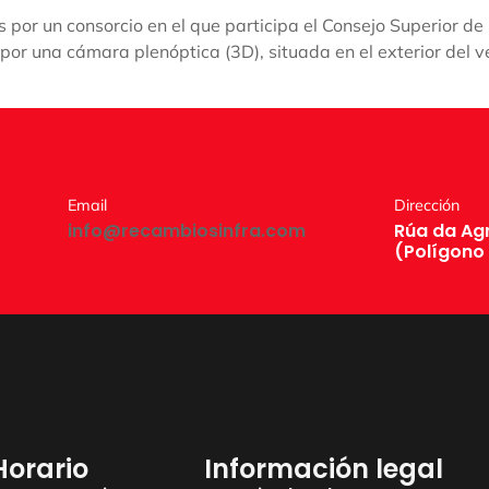
 por un consorcio en el que participa el Consejo Superior de 
s por una cámara plenóptica (3D), situada en el exterior del
Email
Dirección
info@recambiosinfra.com
Rúa da Agri
(Polígono
Horario
Información legal