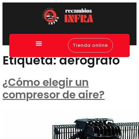
Tienda online
Canal de denuncias
Etiqueta:
aerógrafo
¿Cómo elegir un
compresor de aire?