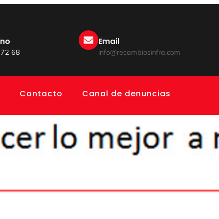
ono
Email
 72 68
info@recambiosinfra.com
Contacto
Canal de denuncias