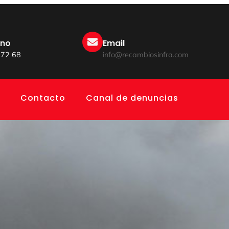
ono
Email
 72 68
info@recambiosinfra.com
Contacto
Canal de denuncias