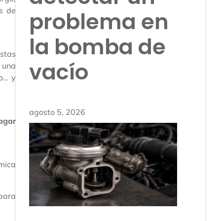
s de
problema en
la bomba de
Estas
vacío
r una
o… y
agosto 5, 2026
pagar
rmica
 para