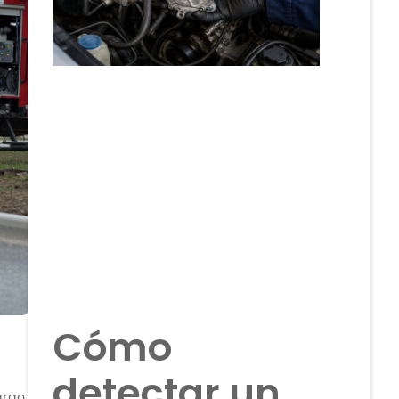
Cómo
detectar un
argo,