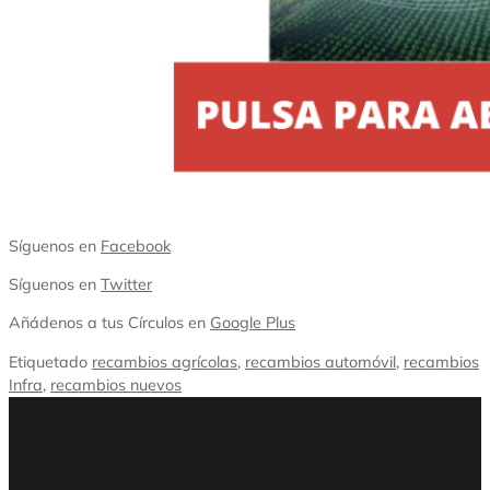
Síguenos en
Facebook
Síguenos en
Twitter
Añádenos a tus Círculos en
Google Plus
Etiquetado
recambios agrícolas
,
recambios automóvil
,
recambios
Infra
,
recambios nuevos